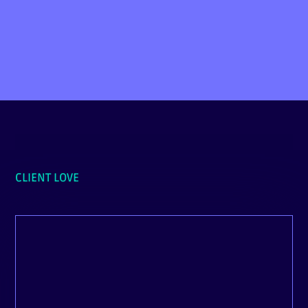
PRENDRE RDV
CLIENT LOVE
La communication est fluide, le travail est
excellent et les deadlines sont respectés, et
au-delà de ça, il y a eu une réelle prise en