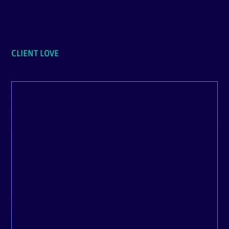
CLIENT LOVE
La communication est fluide, le travail est
excellent et les deadlines sont respectés, et
au-delà de ça, il y a eu une réelle prise en
charge du début à la fin.
Isabelle, Metanoïa