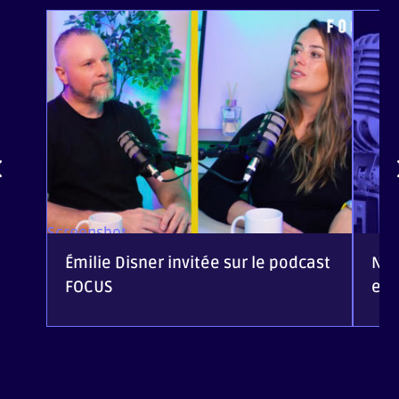
Screenshot
Émilie Disner invitée sur le podcast
Nou
FOCUS
eC