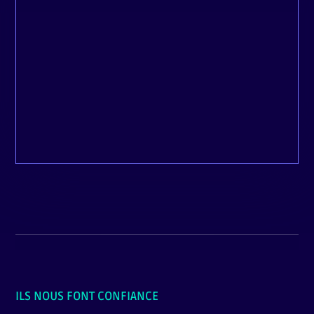
Depuis que je suis dans l’entrepreneuriat,
c’est l’une des premières fois où je prends
autant de plaisir à travailler avec un
partenaire.
Gregory, Getxent
ILS NOUS FONT CONFIANCE