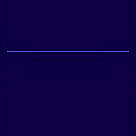
compétentes et fiables que je connaisse.
Peter, Ecodom
Depuis que je suis dans l’entrepreneuriat,
c’est l’une des premières fois où je prends
autant de plaisir à travailler avec un
partenaire.
Gregory, Getxent