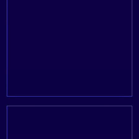
La communication est fluide, le travail est
excellent et les deadlines sont respectés, et
au-delà de ça, il y a eu une réelle prise en
charge du début à la fin.
Isabelle, Metanoïa
L’une des professionnelles les plus