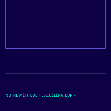
META ADS (EX FACEBOOK ADS)
Attirez vos clients sur Facebook et Instagram
avec des campagnes publicitaires ciblées et
performantes.
NOTRE MÉTHODE
« L’ACCÉLÉRATEUR
»