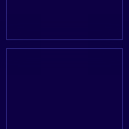
obstacles qui empêchent les visiteurs de
réaliser des achats.
KLAVIYO
Ce service permet d’optimiser la
communication par e-mail en automatisant
l’envoi de messages personnalisés aux
clients à différentes étapes de leur parcours
d’achat.