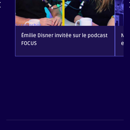
Screenshot
Émilie Disner invitée sur le podcast
Nou
FOCUS
eC