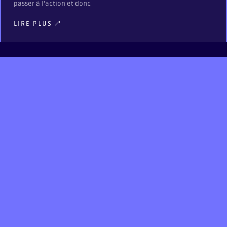
passer à l’action et donc
LIRE PLUS
On vous offre 1h de
consultation
gratuite!