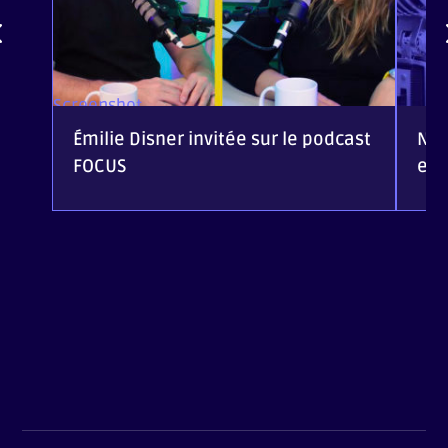
Screenshot
Émilie Disner invitée sur le podcast
Nou
FOCUS
eC