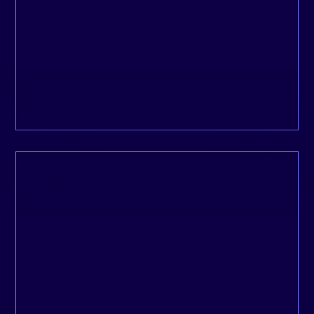
compétentes et fiables que je connaisse.
Peter, Ecodom
Depuis que je suis dans l’entrepreneuriat,
c’est l’une des premières fois où je prends
autant de plaisir à travailler avec un
partenaire.
Gregory, Getxent