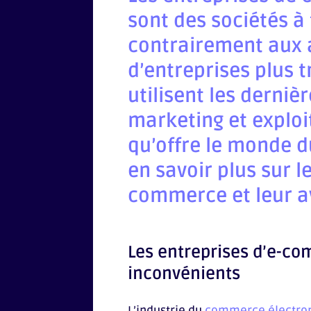
sont des
sociétés à 
contrairement aux 
d’entreprises plus t
utilisent les derni
marketing et exploit
qu’offre le monde du
en savoir plus sur l
commerce et leur ave
Les entreprises d’e-co
inconvénients
L’industrie du
commerce électro