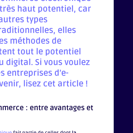
très haut potentiel,
car
autres types
raditionnelles, elles
ères méthodes de
ent tout le potentiel
 digital. Si vous voulez
es entreprises d’e-
nir, lisez cet article !
mmerce : entre avantages et
nique
fait partie de celles dont
l
a