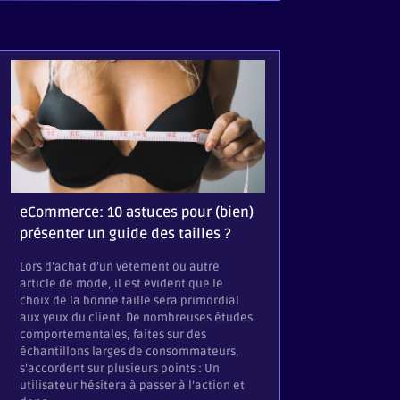
Comment insta
mail HTML (Gma
eCommerce: 10 astuces pour (bien)
Mail)
présenter un guide des tailles ?
Vous venez de rec
Lors d’achat d’un vêtement ou autre
signature mail a
article de mode, il est évident que le
vous accompagne
choix de la bonne taille sera primordial
l’installer corre
aux yeux du client. De nombreuses études
votre client de m
comportementales, faites sur des
qu’une signature
échantillons larges de consommateurs,
n’est pas un fich
s’accordent sur plusieurs points : Un
Votre signature a
utilisateur hésitera à passer à l’action et