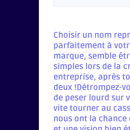
Choisir un nom repr
parfaitement à votr
marque, semble être
simples lors de la c
entreprise, après t
deux !Détrompez-vou
de peser lourd sur 
vite tourner au cass
nous ont la chance d
et une vision bien é