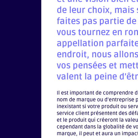
de leur choix, mais
faites pas partie de
vous tournez en ron
appellation parfait
endroit, nous allon
vos pensées et mettr
valent la peine d’êt
Il est important de comprendre d
nom de marque ou d’entreprise p
inexistant si votre produit ou se
service client présentent des défa
et le produit qui créeront la vale
cependant dans la globalité de vo
marque, il peut et aura un impact a