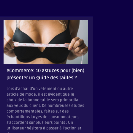
Comment insta
mail HTML (Gma
eCommerce: 10 astuces pour (bien)
Mail)
présenter un guide des tailles ?
Vous venez de rec
Lors d’achat d’un vêtement ou autre
signature mail a
article de mode, il est évident que le
vous accompagne
choix de la bonne taille sera primordial
l’installer corre
aux yeux du client. De nombreuses études
votre client de m
comportementales, faites sur des
qu’une signature
échantillons larges de consommateurs,
n’est pas un fich
s’accordent sur plusieurs points : Un
Votre signature a
utilisateur hésitera à passer à l’action et