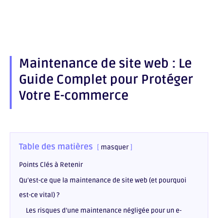
on
Share
Facebook
on
Share
LinkedIn
on
Share
Email
on
WhatsApp
Maintenance de site web : Le
Guide Complet pour Protéger
Votre E-commerce
Table des matières
masquer
Points Clés à Retenir
Qu’est-ce que la maintenance de site web (et pourquoi
est-ce vital) ?
Les risques d’une maintenance négligée pour un e-