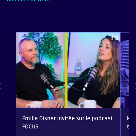
Screenshot
Émilie Disner invitée sur le podcast
Nou
FOCUS
eC