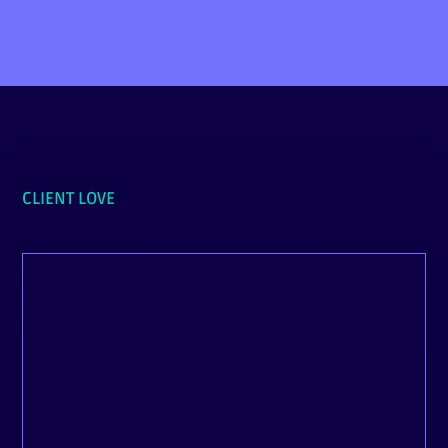
PRENDRE RDV
CLIENT LOVE
La communication est fluide, le travail est
excellent et les deadlines sont respectés, et
au-delà de ça, il y a eu une réelle prise en
charge du début à la fin.