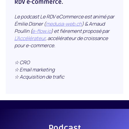
RDV e-commerce.
Le podcast Le RDV eCommerce est animé par
Émilie Disner (
medusa-web.ch
) & Arnaud
Poullin (
e-flow.io
) et fièrement proposé par
L’Accélérateur
, accélérateur de croissance
pour e-commerce.
☆ CRO
☆ Email marketing
☆ Acquisition de trafic
Podcast