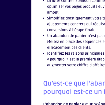
La lutte contre l’abandon commen
optimiser vos pages produits et v
amont.
Simplifiez drastiquement votre 
ajustements concrets qui réduise
conversions à l’étape finale.
Un
abandon de panier
n’est pas
Mettez en place des séquences e
efficacement ces clients.
Identifiez les raisons principales
« pourquoi » est la première étap
augmenter votre chiffre d’affaire
Qu’est-ce que l’aba
pourquoi est-ce un K
L’
abandon de panier
est un scéna