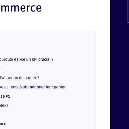
commerce
urquoi est-ce un KPI crucial ?
r
 d’abandon de panier ?
 vos clients à abandonner leur panier
ise #1
plexe
ance