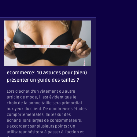
Comment insta
mail HTML (Gma
eCommerce: 10 astuces pour (bien)
Mail)
présenter un guide des tailles ?
Vous venez de rec
Lors d’achat d’un vêtement ou autre
signature mail a
article de mode, il est évident que le
vous accompagne
choix de la bonne taille sera primordial
l’installer corre
aux yeux du client. De nombreuses études
votre client de m
comportementales, faites sur des
qu’une signature
échantillons larges de consommateurs,
n’est pas un fich
s’accordent sur plusieurs points : Un
Votre signature a
utilisateur hésitera à passer à l’action et