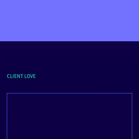
PRENDRE RDV
CLIENT LOVE
La communication est fluide, le travail est
excellent et les deadlines sont respectés, et
au-delà de ça, il y a eu une réelle prise en