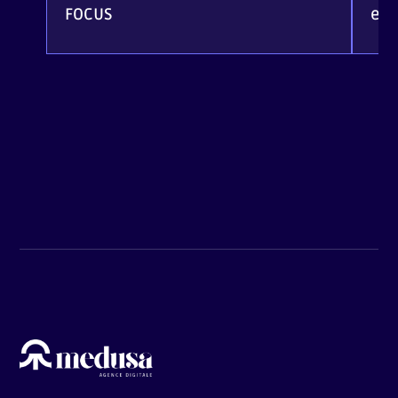
FOCUS
eC