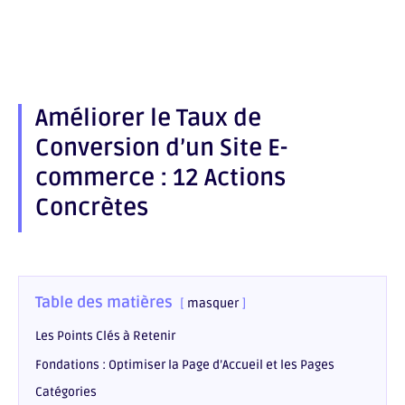
on
Share
Facebook
on
Share
LinkedIn
on
Share
Email
on
WhatsApp
Améliorer le Taux de
Conversion d’un Site E-
commerce : 12 Actions
Concrètes
Table des matières
masquer
Les Points Clés à Retenir
Fondations : Optimiser la Page d’Accueil et les Pages
Catégories